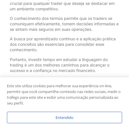
crucial para qualquer trader que deseja se destacar em
um ambiente competitivo.
O conhecimento dos termos permite que os traders se
comuniquem efetivamente, tomem decisões informadas e
se sintam mais seguros em suas operações.
A busca por aprendizado contínuo e a aplicação prática
dos conceitos são essenciais para consolidar esse
conhecimento.
Portanto, investir tempo em estudar a linguagem do
trading é um dos melhores caminhos para alcançar o
sucesso e a confiança no mercado financeiro.
Referências Bibliográficas
Este site utiliza cookies para melhorar sua experiência on-line,
ELDER, Alexander. Trading for a Living. New York: Wiley,
permitir que você compartilhe conteúdo nas redes sociais, medir o
1993.
tráfego para este site e exibir uma comunicação personalizada ao
seu perfil.
AZIZ, Andrew. How to Day Trade for a Living.
CreateSpace Independent Publishing Platform, 2016.
Entendido
LOGUE, Ann C. Day Trading for Dummies. Wiley
Publishing, 2013.