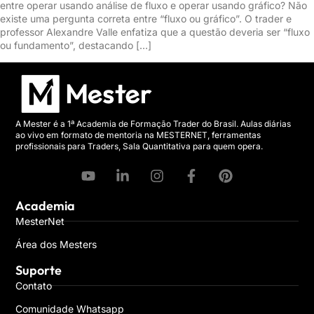
entre operar usando análise de fluxo e operar usando gráfico? Não
existe uma pergunta correta entre “fluxo ou gráfico”. O trader e
professor Alexandre Valle enfatiza que a questão deveria ser “fluxo
ou fundamento”, destacando […]
A Mester é a 1ª Academia de Formação Trader do Brasil. Aulas diárias
ao vivo em formato de mentoria na MESTERNET, ferramentas
profissionais para Traders, Sala Quantitativa para quem opera.
Academia
MesterNet
Área dos Mesters
Suporte
Contato
Comunidade Whatsapp