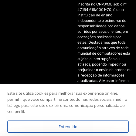
inscrita no CNPJ/ME sob o nº
47.154.618/0001-70, é uma
instituição de ensino
independente e exime-se de
responsabilidade por danos
sofridos por seus clientes, em
operações realizadas por
estes. Destacamos que toda
comunicação através de rede
mundial de computadores está
sujeita a interrupções ou
atrasos, podendo impedir ou
prejudicar o envio de ordens ou
a recepção de informações
atualizadas. A Mester informa
que não somos uma empresa
que realiza serviços de
Este site utiliza cookies para melhorar sua experiência on-line,
operações financeiras de
permitir que você compartilhe conteúdo nas redes sociais, medir o
qualquer natureza e que os
tráfego para este site e exibir uma comunicação personalizada ao
ensinamentos oferecidos
seu perfil.
devem ser aplicados com
cautela, de acordo com as
possibilidades de recursos do
Entendido
investidor.