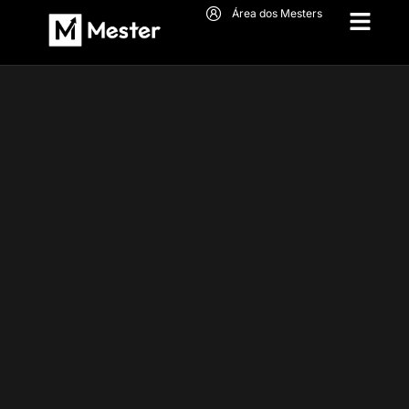
o
Área dos Mesters
conteúdo