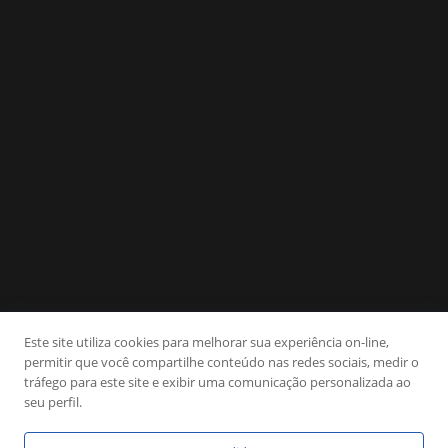
Este site utiliza cookies para melhorar sua experiência on-line,
permitir que você compartilhe conteúdo nas redes sociais, medir o
tráfego para este site e exibir uma comunicação personalizada ao
seu perfil.