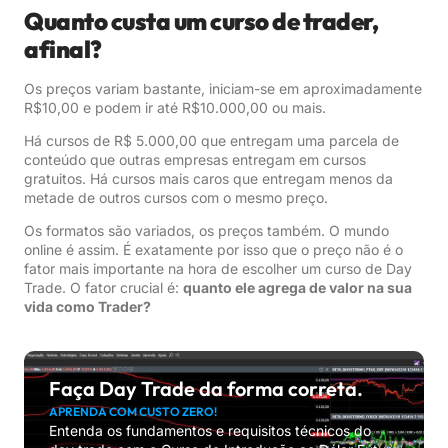
Quanto custa um curso de trader,
afinal?
Os preços variam bastante, iniciam-se em aproximadamente
R$10,00 e podem ir até R$10.000,00 ou mais.
Há cursos de R$ 5.000,00 que entregam uma parcela de
conteúdo que outras empresas entregam em cursos
gratuitos. Há cursos mais caros que entregam menos da
metade de outros cursos com o mesmo preço.
Os formatos são variados, os preços também. O mundo
online é assim. É exatamente por isso que o preço não é o
fator mais importante na hora de escolher um curso de Day
Trade. O fator crucial é:
quanto ele agrega de valor na sua
vida como Trader?
Faça Day Trade da forma correta.
APRENDA COM CUSTO ZERO!
Entenda os fundamentos e requisitos técnicos do