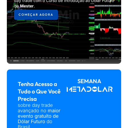
day trade com o Curso de Introdução ao Dólar Futuro
da
Mester
.
COMEÇAR AGORA
SEMANA
Tenha Acesso a
Tudo o Que Você
Precisa
sobre day trade
avançado no
maior
evento gratuito de
Dólar Futuro
do
Brasil.