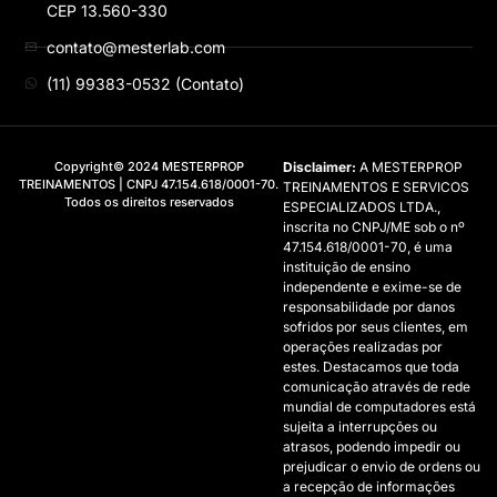
CEP 13.560-330
contato@mesterlab.com
(11) 99383-0532 (Contato)
Copyright© 2024 MESTERPROP
Disclaimer:
A MESTERPROP
TREINAMENTOS | CNPJ 47.154.618/0001-70.
TREINAMENTOS E SERVICOS
Todos os direitos reservados
ESPECIALIZADOS LTDA.,
inscrita no CNPJ/ME sob o nº
47.154.618/0001-70, é uma
instituição de ensino
independente e exime-se de
responsabilidade por danos
sofridos por seus clientes, em
operações realizadas por
estes. Destacamos que toda
comunicação através de rede
mundial de computadores está
sujeita a interrupções ou
atrasos, podendo impedir ou
prejudicar o envio de ordens ou
a recepção de informações