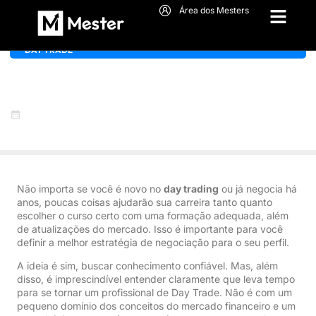
Área dos Mesters
DAY TRADE
Quanto custa um curso de
trader?
17 de março de 2022
Não importa se você é novo no
day trading
ou já negocia há
anos, poucas coisas ajudarão sua carreira tanto quanto
escolher o curso certo com uma formação adequada, além
de atualizações do mercado. Isso é importante para você
definir a melhor estratégia de negociação para o seu perfil.
A ideia é sim, buscar conhecimento confiável. Mas, além
disso, é imprescindível entender claramente que leva tempo
para se tornar um profissional de Day Trade. Não é com um
pequeno domínio dos conceitos do mercado financeiro e um