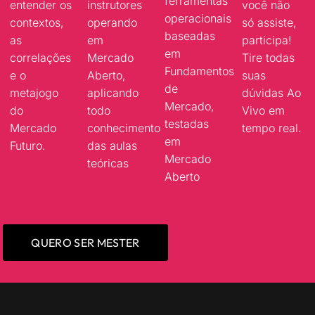
ferramentas
entender os
instrutores
você não
operacionais
contextos,
operando
só assiste,
baseadas
as
em
participa!
em
correlações
Mercado
Tire todas
Fundamentos
e o
Aberto,
suas
de
metajogo
aplicando
dúvidas Ao
Mercado,
do
todo
Vivo em
testadas
Mercado
conhecimento
tempo real.
em
Futuro.
das aulas
Mercado
teóricas
Aberto
QUERO SER MESTER