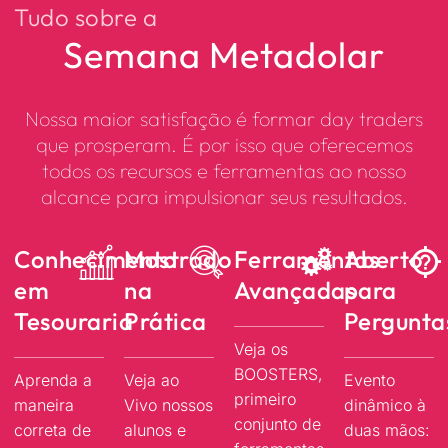
Tudo sobre a
Semana Metadolar
Nossa maior satisfação é formar day traders
que prosperam. É por isso que oferecemos
todos os recursos e ferramentas ao nosso
alcance para impulsionar seus resultados.
Conhecimento
Mostrado
Ferramentas
Aberto
em
na
Avançadas
para
Tesouraria
Prática
Pergunta
Veja os
BOOSTERS,
Aprenda a
Veja ao
Evento
primeiro
maneira
Vivo nossos
dinâmico à
conjunto de
correta de
alunos e
duas mãos: