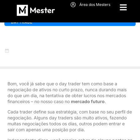
Área dos Mesters
DAY TRADE
Trader operando: o que você
precisa saber
14 de abril de 2022
Bom, você já sabe que o day trader tem como base a
negociação de ativos no curto prazo, nunca durando mais
do que um dia, na tentativa de obter lucros nos mercados
financeiros – no nosso caso no
mercado futuro
.
Cada trader define sua estratégia, com base no seu perfil de
negociação. Alguns day traders são muito ativos, fazendo
muitas negociações todos os dias, outros podem entrar e
sair com apenas uma posição por dia.